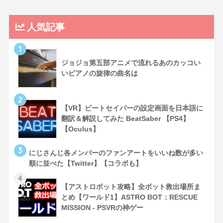
人気記事
1
ジョジョ第五部アニメで流れるあのカッコい
いピアノの旋律の曲名は
2
【VR】ビートセイバーの設定画面を日本語に
翻訳＆解説してみた BeatSaber 【PS4】
【Oculus】
3
にじさんじ各メンバーのファンアートをいいね数が多い
順に並べた【Twitter】【コラボも】
4
【アストロボット攻略】全ボット救出場所ま
とめ【ワールド1】ASTRO BOT：RESCUE
MISSION - PSVRの神ゲー