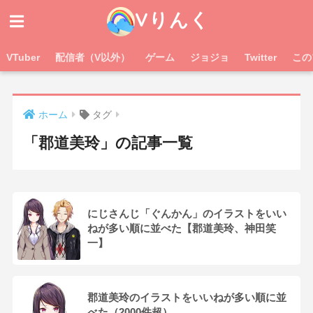
Vりんく
VTuber
配信者（V以外）
ゲーム
ジョジョ
Twitter
この
ホーム
タグ
「郡道美玲」の記事一覧
にじさんじ「ぐんかん」のイラストをいい
ねが多い順に並べた【郡道美玲、神田笑
一】
郡道美玲のイラストをいいねが多い順に並
べた（2000件超）