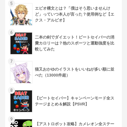
5
エビオ構文とは？「僕はそう思いませんけ
ど」っていつ本人が言った？使用例など【エ
クス・アルビオ】
6
二本の剣でダイエット！ビートセイバーの消
費カロリーは？他のスポーツと運動強度を比
較してみた
7
猫又おかゆのイラストをいいねが多い順に並
べた（13000件超）
8
【ビートセイバー】キャンペーンモード全ス
テージまとめ＆解説【PSVR】
9
【アストロボット攻略】カメレオン全ステー