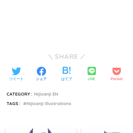
SHARE
LINE
ツイート
シェア
はてブ
Pocket
CATEGORY :
Nijisanji EN
TAGS :
Nijisanji Illustrations