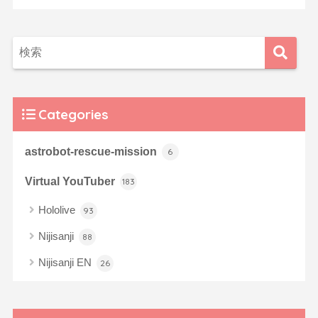
Categories
astrobot-rescue-mission
6
Virtual YouTuber
183
Hololive
93
Nijisanji
88
Nijisanji EN
26