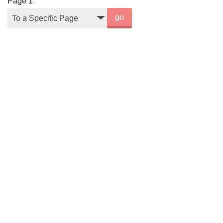
Page
1
go