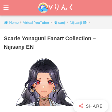
Vりんく
Home
Virtual YouTuber
Nijisanji
Nijisanji EN
Scarle Yonaguni Fanart Collection –
Nijisanji EN