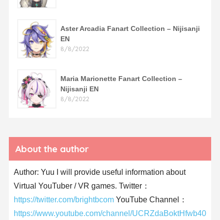
Aster Arcadia Fanart Collection – Nijisanji
EN
8/8/2022
Maria Marionette Fanart Collection –
Nijisanji EN
8/8/2022
About the author
Author: Yuu I will provide useful information about
Virtual YouTuber / VR games. Twitter：
https://twitter.com/brightbcom
YouTube Channel：
https://www.youtube.com/channel/UCRZdaBoktHfwb40