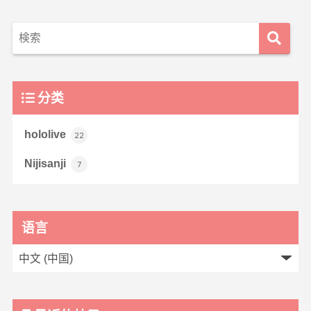
分类
hololive
22
Nijisanji
7
语言