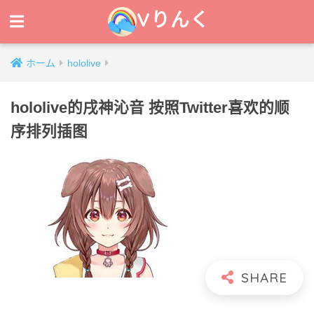
Vりんく
ホーム
hololive
hololive的戌神沁音 按照Twitter喜欢的顺
序排列插图