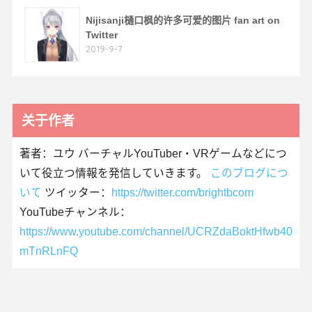
Nijisanji樋口枫的许多可爱的图片 fan art on
Twitter
2019-9-7
关于作者
著者：ユウ バーチャルYouTuber・VRゲームなどにつ
いて役立つ情報を発信していきます。
このブログにつ
いて
ツイッター：
https://twitter.com/brightbcom
YouTubeチャンネル：
https://www.youtube.com/channel/UCRZdaBoktHfwb40
mTnRLnFQ