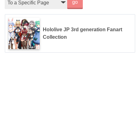
go
Hololive JP 3rd generation Fanart
Collection