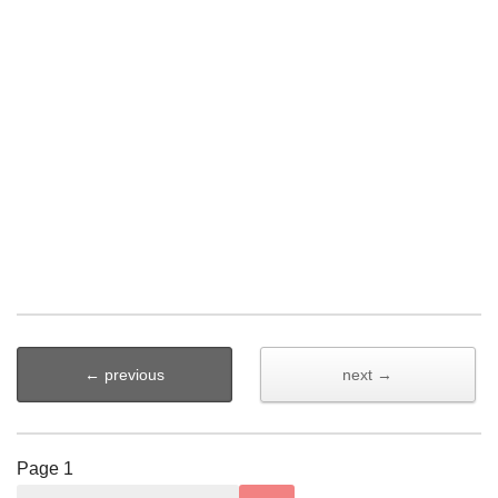
← previous
next →
Page
1