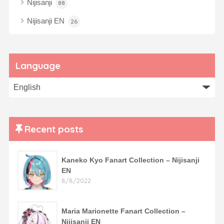
Nijisanji
88
Nijisanji EN
26
Language
Recent posts
Kaneko Kyo Fanart Collection – Nijisanji
EN
8/8/2022
Maria Marionette Fanart Collection –
Nijisanji EN