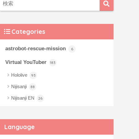
Categories
astrobot-rescue-mission
6
Virtual YouTuber
183
Hololive
93
Nijisanji
88
Nijisanji EN
26
Language