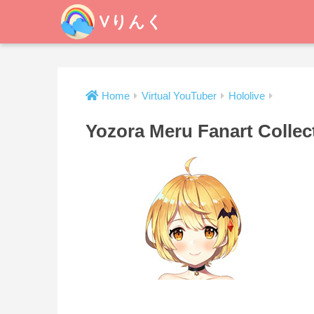
Vりんく
Home
Virtual YouTuber
Hololive
Yozora Meru Fanart Collect