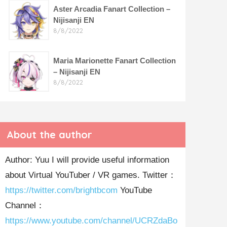
Aster Arcadia Fanart Collection –
Nijisanji EN
8/8/2022
Maria Marionette Fanart Collection
– Nijisanji EN
8/8/2022
About the author
Author: Yuu I will provide useful information
about Virtual YouTuber / VR games. Twitter：
https://twitter.com/brightbcom
YouTube
Channel：
https://www.youtube.com/channel/UCRZdaBo