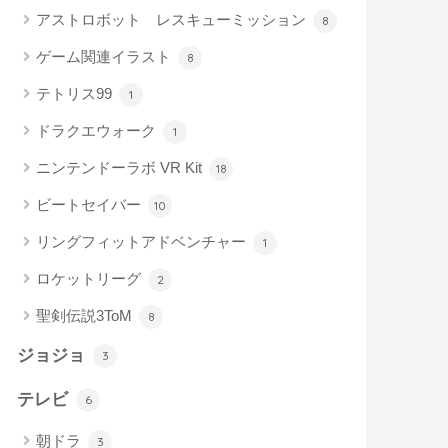
アストロボット レスキューミッション
8
ゲーム関連イラスト
8
テトリス99
1
ドラクエウォーク
1
ニンテンドーラボ VR Kit
18
ビートセイバー
10
リングフィットアドベンチャー
1
ロケットリーグ
2
聖剣伝説3ToM
8
ジョジョ
3
テレビ
6
朝ドラ
3