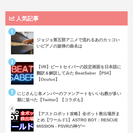
人気記事
1
ジョジョ第五部アニメで流れるあのカッコい
いピアノの旋律の曲名は
2
【VR】ビートセイバーの設定画面を日本語に
翻訳＆解説してみた BeatSaber 【PS4】
【Oculus】
3
にじさんじ各メンバーのファンアートをいいね数が多い
順に並べた【Twitter】【コラボも】
4
【アストロボット攻略】全ボット救出場所ま
とめ【ワールド1】ASTRO BOT：RESCUE
MISSION - PSVRの神ゲー