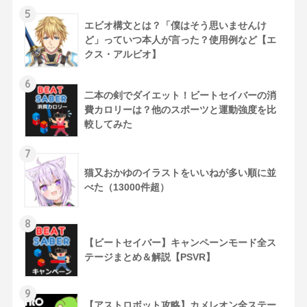
5
エビオ構文とは？「僕はそう思いませんけ
ど」っていつ本人が言った？使用例など【エ
クス・アルビオ】
6
二本の剣でダイエット！ビートセイバーの消
費カロリーは？他のスポーツと運動強度を比
較してみた
7
猫又おかゆのイラストをいいねが多い順に並
べた（13000件超）
8
【ビートセイバー】キャンペーンモード全ス
テージまとめ＆解説【PSVR】
9
【アストロボット攻略】カメレオン全ステー