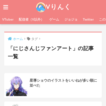
Vりんく
VTuber
配信者（V以外）
ゲーム
ジョジョ
Twitter
この
ホーム
タグ
「にじさんじファンアート」の記事
一覧
星導ショウのイラストをいいねが多い順に
並べた