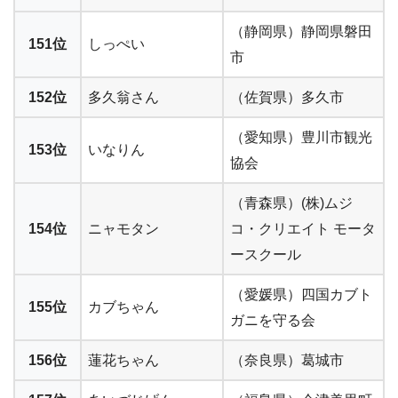
（静岡県）静岡県磐田
151位
しっぺい
市
152位
多久翁さん
（佐賀県）多久市
（愛知県）豊川市観光
153位
いなりん
協会
（青森県）(株)ムジ
154位
ニャモタン
コ・クリエイト モータ
ースクール
（愛媛県）四国カブト
155位
カブちゃん
ガニを守る会
156位
蓮花ちゃん
（奈良県）葛城市