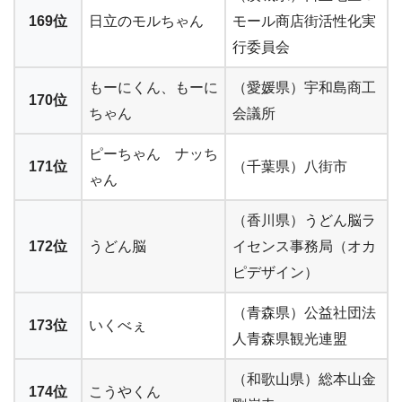
169位
日立のモルちゃん
モール商店街活性化実
行委員会
もーにくん、もーに
（愛媛県）宇和島商工
170位
ちゃん
会議所
ピーちゃん ナッち
171位
（千葉県）八街市
ゃん
（香川県）うどん脳ラ
172位
うどん脳
イセンス事務局（オカ
ピデザイン）
（青森県）公益社団法
173位
いくべぇ
人青森県観光連盟
（和歌山県）総本山金
174位
こうやくん