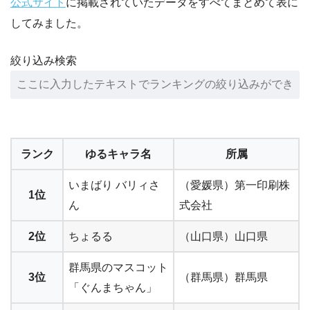
公式サイト
に掲載されていたデータをすべてまとめて表に
してみました。
絞り込み検索
ランク
ゆるキャラ名
所属
いまばり バリィさ
（愛媛県）第一印刷株
1位
ん
式会社
2位
ちょるる
（山口県）山口県
群馬県のマスコット
3位
（群馬県）群馬県
「ぐんまちゃん」