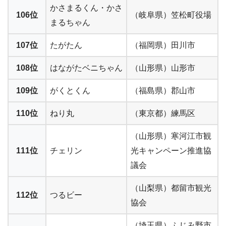
かさまるくん・かさ
106位
（岐阜県）笠松町役場
まるちゃん
107位
たがたん
（福岡県）田川市
108位
はながたベニちゃん
（山形県）山形市
109位
がくとくん
（福島県）郡山市
110位
ねり丸
（東京都）練馬区
（山形県）寒河江市観
111位
チェリン
光キャンペーン推進協
議会
（山梨県）都留市観光
112位
つるビー
協会
（埼玉県）ふじみ野市