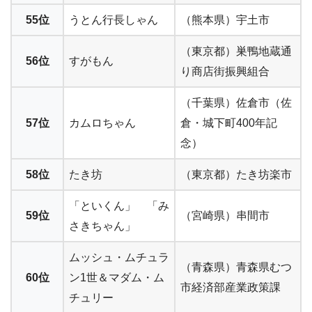
55位
うとん行長しゃん
（熊本県）宇土市
（東京都）巣鴨地蔵通
56位
すがもん
り商店街振興組合
（千葉県）佐倉市（佐
57位
カムロちゃん
倉・城下町400年記
念）
58位
たき坊
（東京都）たき坊楽市
「といくん」 「み
59位
（宮崎県）串間市
さきちゃん」
ムッシュ・ムチュラ
（青森県）青森県むつ
60位
ン1世＆マダム・ム
市経済部産業政策課
チュリー