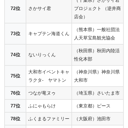
（千葉県）さかサイ君
72位
さかサイ君
プロジェクト （逆井商
店会）
（熊本県）一般社団法
73位
キャプテン海道くん
人天草宝島観光協会
（秋田県）秋田内陸活
74位
ないりっくん
性化本部
大和市イベントキャ
（神奈川県）神奈川県
75位
ラクタ- ヤマトン
大和市
76位
つなが竜ヌゥ
（埼玉県）さいたま市
77位
ふにゃもらけ
（東京都）ピース
78位
ふくまるファミリー
（大阪府）池田市