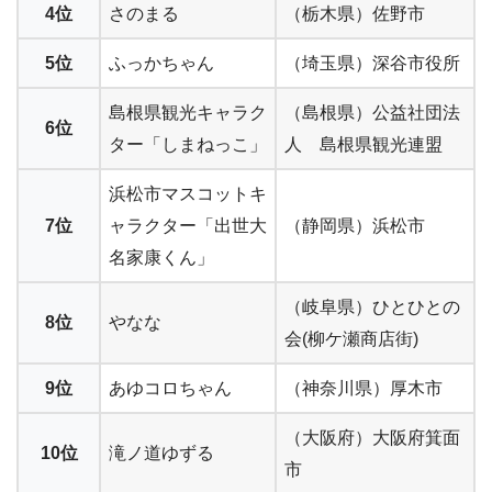
4位
さのまる
（栃木県）佐野市
5位
ふっかちゃん
（埼玉県）深谷市役所
島根県観光キャラク
（島根県）公益社団法
6位
ター「しまねっこ」
人 島根県観光連盟
浜松市マスコットキ
7位
ャラクター「出世大
（静岡県）浜松市
名家康くん」
（岐阜県）ひとひとの
8位
やなな
会(柳ケ瀬商店街)
9位
あゆコロちゃん
（神奈川県）厚木市
（大阪府）大阪府箕面
10位
滝ノ道ゆずる
市