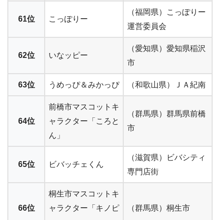
（福岡県）こっぽりー
61位
こっぽりー
運営委員会
（愛知県）愛知県稲沢
62位
いなッピー
市
63位
うめっぴ＆みかっぴ
（和歌山県）ＪＡ紀南
前橋市マスコットキ
（群馬県）群馬県前橋
64位
ャラクター「ころと
市
ん」
（滋賀県）ビバシティ
65位
ビバッチェくん
専門店街
桐生市マスコットキ
66位
ャラクター「キノピ
（群馬県）桐生市