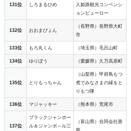
131位
しろまるひめ
人姫路観光コンベンシ
ョンビューロー
（長野県）長野県大町
132位
おおまぴょん
市
133位
もろ丸くん
（埼玉県）毛呂山町
134位
ゆりぼう
（愛媛県）久万高原町
（山梨県）甲府鳥もつ
135位
とりもっちゃん
煮でみなさまの縁をと
りもつ隊
136位
マジャッキー
（熊本県）荒尾市
ブラックジャンボー
（富山県）合同会社善
137位
ル＆ジャンボ～ル三
商