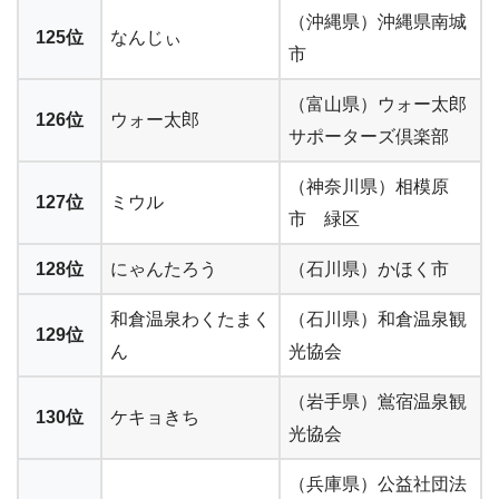
（沖縄県）沖縄県南城
125位
なんじぃ
市
（富山県）ウォー太郎
126位
ウォー太郎
サポーターズ倶楽部
（神奈川県）相模原
127位
ミウル
市 緑区
128位
にゃんたろう
（石川県）かほく市
和倉温泉わくたまく
（石川県）和倉温泉観
129位
ん
光協会
（岩手県）鴬宿温泉観
130位
ケキョきち
光協会
（兵庫県）公益社団法