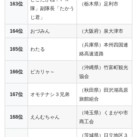
163位
（栃木県）足利市
隊」副隊長「たかう
じ君」
164位
おづみん
（大阪府）泉大津市
（兵庫県）本州四国連
165位
わたる
絡高速道路
（沖縄県）竹富町観光
166位
ピカリャ～
協会
（秋田県）田沢湖高原
167位
オモテナシ３兄弟
旅館組合
（埼玉県）くまがや市
168位
えんむちゃん
商工会
（茨城県）日立地区３