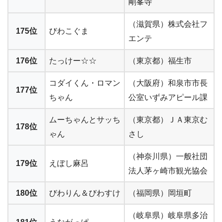
剛峯寺
（滋賀県）株式会社フ
175位
びわこぐま
エンテ
176位
たっけー☆☆
（東京都）福生市
コダイくん・ロマン
（大阪府）和泉市市長
177位
ちゃん
公室いずみアピール課
ムーちゃんとサッち
（東京都）ＪＡ東京む
178位
ゃん
さし
（神奈川県）一般社団
179位
えぼし麻呂
法人茅ヶ崎市観光協会
180位
びわりん＆びわすけ
（福岡県）岡垣町
（岐阜県）岐阜県多治