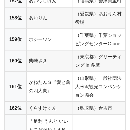
157位
あいづじげん
（福島県）会津美里町
（愛媛県）あおりん村
158位
あおりん
役場
（千葉県）千葉ショッ
159位
ホシーワン
ピングセンターC-one
（東京都）グリーティ
160位
柴崎さき
ング in 多摩
（山形県）一般社団法
かねたんＳ『愛と義
161位
人米沢観光コンベンシ
の四人衆』
ョン協会
162位
くらすけくん
（鳥取県）倉吉市
「足利 うんと いい
とこだがね！ＰＲ