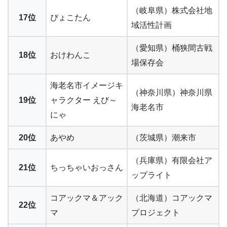
（岐阜県）株式会社地
17位
ぴょこたん
域活性計画
（愛知県）桶狭間古戦
18位
おけわんこ
場保存会
海老名市イメージキ
（神奈川県）神奈川県
19位
ャラクター えび～
海老名市
にゃ
20位
あやめ
（茨城県）潮来市
（兵庫県）有限会社ア
21位
ちっちゃいおっさん
ップライト
コアックマ＆アック
（北海道）コアックマ
22位
マ
プロジェクト