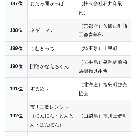
187位
おたる運がっぱ
（株式会社石井印刷
内）
（京都府）久御山町商
188位
ネギーマン
工会青年部
189位
こむぎっち
（埼玉県）上里町
（岩手県）盛岡駅前商
190位
開運かなえちゃん
店街振興組合
（北海道）福島町観光
191位
するめ～
協会
市川三郷レンジャー
192位
（にんにん・どんど
（山梨県）市川三郷町
ん・ぽんぽん）