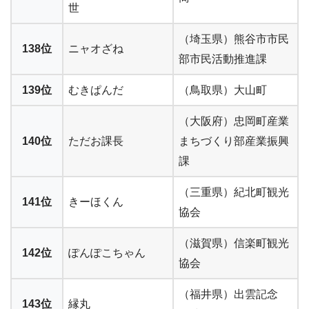
世
（埼玉県）熊谷市市民
138位
ニャオざね
部市民活動推進課
139位
むきぱんだ
（鳥取県）大山町
（大阪府）忠岡町産業
140位
ただお課長
まちづくり部産業振興
課
（三重県）紀北町観光
141位
きーほくん
協会
（滋賀県）信楽町観光
142位
ぽんぽこちゃん
協会
（福井県）出雲記念
143位
縁丸