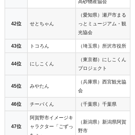
高砂物産協会
（愛知県）瀬戸市まる
42位
せとちゃん
っとミュージアム・観
光協会
43位
トコろん
（埼玉県）所沢市役所
（東京都）にしこくん
44位
にしこくん
プロジェクト
（兵庫県）西宮観光協
45位
みやたん
会
46位
チーバくん
（千葉県）千葉県
阿賀野市イメージキ
（新潟県）新潟県阿賀
47位
ャラクター「ごずっ
野市