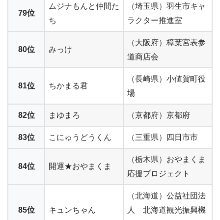
ムジナもんと仲間た
（埼玉県）羽生市キャ
79位
ち
ラクター推進室
（大阪府）樟葉宮表参
80位
みっけ
道商店会
（長崎県）小値賀町役
81位
ちかまる君
場
82位
まゆまろ
（京都府）京都府
83位
こにゅうどうくん
（三重県）四日市市
（栃木県）おやまくま
84位
開運★おやまくま
応援プロジェクト
（北海道）公益社団法
85位
キュンちゃん
人 北海道観光振興機