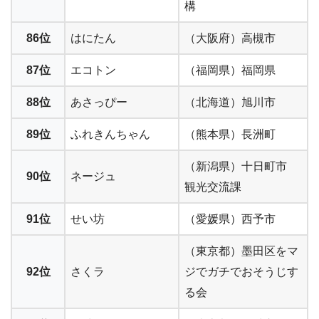
構
86位
はにたん
（大阪府）高槻市
87位
エコトン
（福岡県）福岡県
88位
あさっぴー
（北海道）旭川市
89位
ふれきんちゃん
（熊本県）長洲町
（新潟県）十日町市
90位
ネージュ
観光交流課
91位
せい坊
（愛媛県）西予市
（東京都）墨田区をマ
92位
さくラ
ジでガチでおそうじす
る会