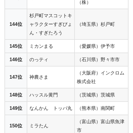
（株）
杉戸町マスコットキ
144位
ャラクターすぎぴょ
（埼玉県）杉戸町
ん・すぎたろう
145位
ミカンまる
（愛媛県）伊予市
146位
のっティ
（石川県）野々市市
（大阪府）インクロム
147位
神農さま
株式会社
148位
ハッスル黄門
（茨城県）茨城県
149位
なんかん トッパ丸
（熊本県）南関町
（富山県）富山県魚津
150位
ミラたん
市