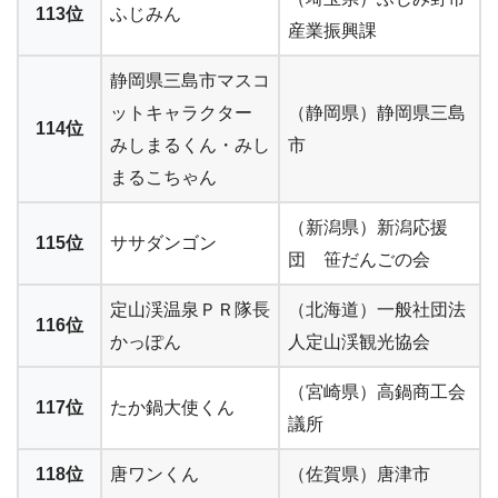
113位
ふじみん
産業振興課
静岡県三島市マスコ
ットキャラクター
（静岡県）静岡県三島
114位
みしまるくん・みし
市
まるこちゃん
（新潟県）新潟応援
115位
ササダンゴン
団 笹だんごの会
定山渓温泉ＰＲ隊長
（北海道）一般社団法
116位
かっぽん
人定山渓観光協会
（宮崎県）高鍋商工会
117位
たか鍋大使くん
議所
118位
唐ワンくん
（佐賀県）唐津市