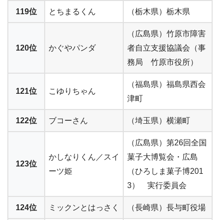
119位
とちまるくん
（栃木県）栃木県
（広島県）竹原市障害
120位
かぐやパンダ
者自立支援協議会（事
務局 竹原市役所）
（福島県）福島県西会
121位
こゆりちゃん
津町
122位
ブコーさん
（埼玉県）横瀬町
（広島県）第26回全国
かしなりくん／スイ
菓子大博覧会・広島
123位
ーツ姫
（ひろしま菓子博201
3） 実行委員会
124位
ミックンとはっさく
（長崎県）長与町役場