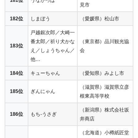
181位
うながっぱ
見市
182位
しまぼう
（愛媛県）松山市
戸越銀次郎／大崎一
番太郎／祈り犬かな
（東京都）品川観光協
183位
え／しょうちゃん／
会
他…
184位
キューちゃん
（愛知県）みよし市
（滋賀県）滋賀県立彦
185位
ぎんにゃん
根東高等学校
（新潟県）株式会社坂
186位
もち‐うさぎ
井商店
（北海道）小樽紙匠堂