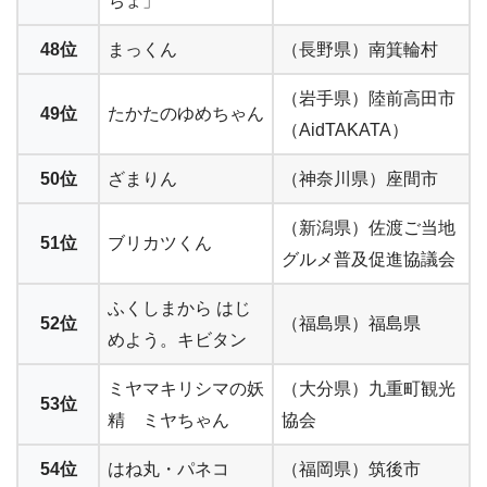
ちょ」
48位
まっくん
（長野県）南箕輪村
（岩手県）陸前高田市
49位
たかたのゆめちゃん
（AidTAKATA）
50位
ざまりん
（神奈川県）座間市
（新潟県）佐渡ご当地
51位
ブリカツくん
グルメ普及促進協議会
ふくしまから はじ
52位
（福島県）福島県
めよう。キビタン
ミヤマキリシマの妖
（大分県）九重町観光
53位
精 ミヤちゃん
協会
54位
はね丸・パネコ
（福岡県）筑後市