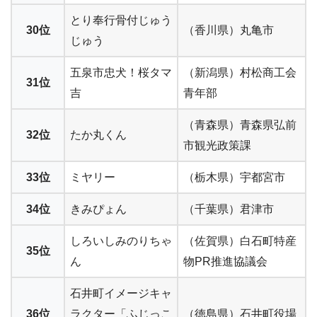
とり奉行骨付じゅう
30位
（香川県）丸亀市
じゅう
五泉市忠犬！桜タマ
（新潟県）村松商工会
31位
吉
青年部
（青森県）青森県弘前
32位
たか丸くん
市観光政策課
33位
ミヤリー
（栃木県）宇都宮市
34位
きみぴょん
（千葉県）君津市
しろいしみのりちゃ
（佐賀県）白石町特産
35位
ん
物PR推進協議会
石井町イメージキャ
36位
ラクター「ふじっこ
（徳島県）石井町役場