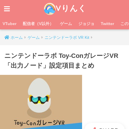
Vりんく
VTuber
配信者（V以外）
ゲーム
ジョジョ
Twitter
この
ホーム
ゲーム
ニンテンドーラボ VR Kit
ニンテンドーラボ Toy-ConガレージVR
「出力ノード」設定項目まとめ