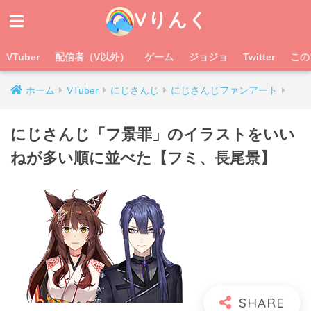
Vりんく
VTuber
配信者（V以外）
ゲーム
ジョジョ
Twitter
この
ホーム
VTuber
にじさんじ
にじさんじファンアート
にじさんじ「フ景罪」のイラストをいい
ねが多い順に並べた【フミ、長尾景】