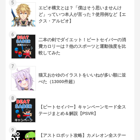
5
エビオ構文とは？「僕はそう思いませんけ
ど」っていつ本人が言った？使用例など【エ
クス・アルビオ】
6
二本の剣でダイエット！ビートセイバーの消
費カロリーは？他のスポーツと運動強度を比
較してみた
7
猫又おかゆのイラストをいいねが多い順に並
べた（13000件超）
8
【ビートセイバー】キャンペーンモード全ス
テージまとめ＆解説【PSVR】
9
【アストロボット攻略】カメレオン全ステー