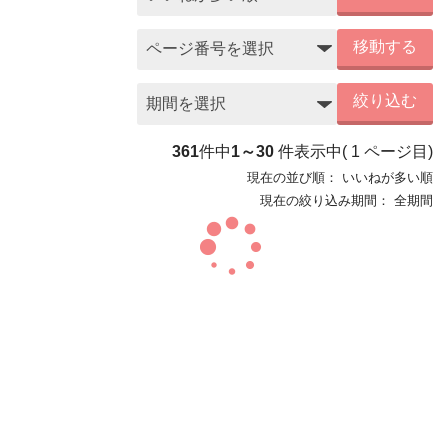
移動する
絞り込む
361
件中
1～30
件表示中
(
1
ページ目)
現在の並び順：
いいねが多い順
現在の絞り込み期間：
全期間