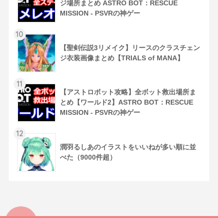
ジ場所まとめ ASTRO BOT：RESCUE
MISSION - PSVRの神ゲー
10
【聖剣伝説3リメイク】リースのクラスチェン
ジ衣装画像まとめ【TRIALS of MANA】
11
【アストロボット攻略】全ボット救出場所ま
とめ【ワールド2】ASTRO BOT：RESCUE
MISSION - PSVRの神ゲー
12
潤羽るしあのイラストをいいねが多い順に並
べた（9000件超）