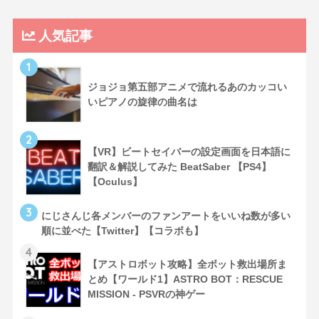
人気記事
1
ジョジョ第五部アニメで流れるあのカッコい
いピアノの旋律の曲名は
2
【VR】ビートセイバーの設定画面を日本語に
翻訳＆解説してみた BeatSaber 【PS4】
【Oculus】
3
にじさんじ各メンバーのファンアートをいいね数が多い
順に並べた【Twitter】【コラボも】
4
【アストロボット攻略】全ボット救出場所ま
とめ【ワールド1】ASTRO BOT：RESCUE
MISSION - PSVRの神ゲー