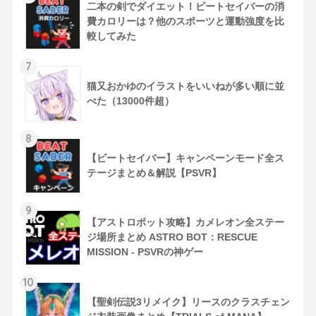
二本の剣でダイエット！ビートセイバーの消
費カロリーは？他のスポーツと運動強度を比
較してみた
7
猫又おかゆのイラストをいいねが多い順に並
べた（13000件超）
8
【ビートセイバー】キャンペーンモード全ス
テージまとめ＆解説【PSVR】
9
【アストロボット攻略】カメレオン全ステー
ジ場所まとめ ASTRO BOT：RESCUE
MISSION - PSVRの神ゲー
10
【聖剣伝説3リメイク】リースのクラスチェン