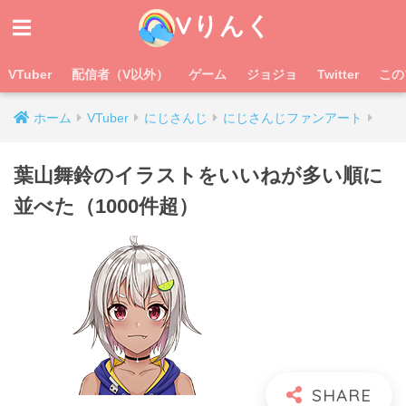
Vりんく
VTuber
配信者（V以外）
ゲーム
ジョジョ
Twitter
この
ホーム
VTuber
にじさんじ
にじさんじファンアート
葉山舞鈴のイラストをいいねが多い順に
並べた（1000件超）