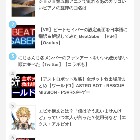
ジョジョ第五部アニメで流れるあのカッコい
いピアノの旋律の曲名は
2
【VR】ビートセイバーの設定画面を日本語に
翻訳＆解説してみた BeatSaber 【PS4】
【Oculus】
3
にじさんじ各メンバーのファンアートをいいね数が多い
順に並べた【Twitter】【コラボも】
4
【アストロボット攻略】全ボット救出場所ま
とめ【ワールド1】ASTRO BOT：RESCUE
MISSION - PSVRの神ゲー
5
エビオ構文とは？「僕はそう思いませんけ
ど」っていつ本人が言った？使用例など【エ
クス・アルビオ】
6