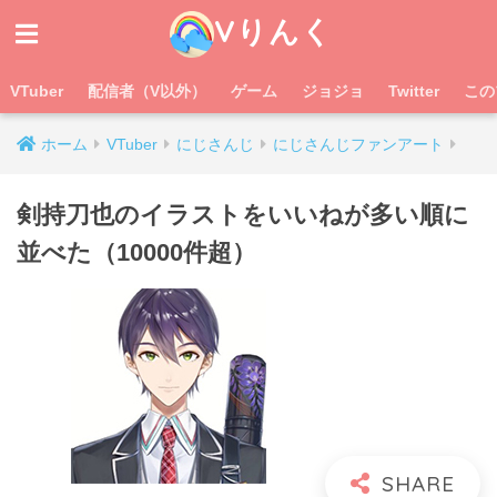
Vりんく
VTuber
配信者（V以外）
ゲーム
ジョジョ
Twitter
この
ホーム
VTuber
にじさんじ
にじさんじファンアート
剣持刀也のイラストをいいねが多い順に
並べた（10000件超）