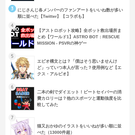
3
にじさんじ各メンバーのファンアートをいいね数が多い
順に並べた【Twitter】【コラボも】
4
【アストロボット攻略】全ボット救出場所ま
とめ【ワールド1】ASTRO BOT：RESCUE
MISSION - PSVRの神ゲー
5
エビオ構文とは？「僕はそう思いませんけ
ど」っていつ本人が言った？使用例など【エ
クス・アルビオ】
6
二本の剣でダイエット！ビートセイバーの消
費カロリーは？他のスポーツと運動強度を比
較してみた
7
猫又おかゆのイラストをいいねが多い順に並
べた（13000件超）