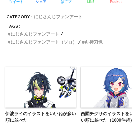
LINE
ツイート
シェア
はてブ
Pocket
CATEGORY :
にじさんじファンアート
TAGS :
にじさんじファンアート
にじさんじファンアート（ソロ）
剣持刀也
伊波ライのイラストをいいねが多い
西園チグサのイラストを
順に並べた
い順に並べた（1000件超