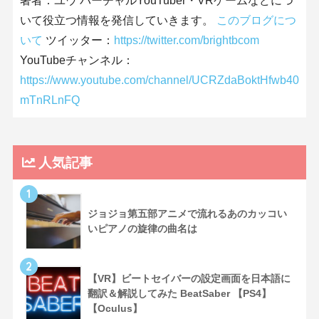
著者：ユウ バーチャルYouTuber・VRゲームなどにつ
いて役立つ情報を発信していきます。
このブログにつ
いて
ツイッター：
https://twitter.com/brightbcom
YouTubeチャンネル：
https://www.youtube.com/channel/UCRZdaBoktHfwb40
mTnRLnFQ
人気記事
1
ジョジョ第五部アニメで流れるあのカッコい
いピアノの旋律の曲名は
2
【VR】ビートセイバーの設定画面を日本語に
翻訳＆解説してみた BeatSaber 【PS4】
【Oculus】