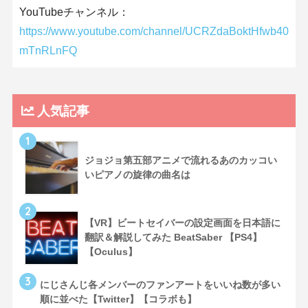
YouTubeチャンネル：
https://www.youtube.com/channel/UCRZdaBoktHfwb40
mTnRLnFQ
人気記事
1
ジョジョ第五部アニメで流れるあのカッコい
いピアノの旋律の曲名は
2
【VR】ビートセイバーの設定画面を日本語に
翻訳＆解説してみた BeatSaber 【PS4】
【Oculus】
3
にじさんじ各メンバーのファンアートをいいね数が多い
順に並べた【Twitter】【コラボも】