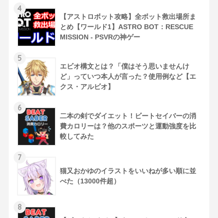
4
【アストロボット攻略】全ボット救出場所ま
とめ【ワールド1】ASTRO BOT：RESCUE
MISSION - PSVRの神ゲー
5
エビオ構文とは？「僕はそう思いませんけ
ど」っていつ本人が言った？使用例など【エ
クス・アルビオ】
6
二本の剣でダイエット！ビートセイバーの消
費カロリーは？他のスポーツと運動強度を比
較してみた
7
猫又おかゆのイラストをいいねが多い順に並
べた（13000件超）
8