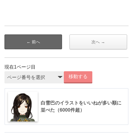
← 前へ
次へ →
現在
1
ページ目
移動する
白雪巴のイラストをいいねが多い順に
並べた（6000件超）