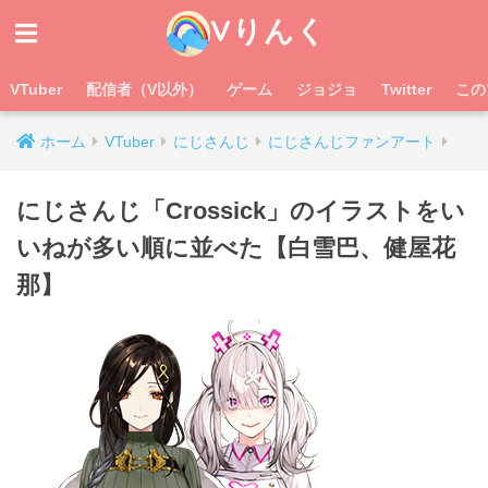
Vりんく
VTuber
配信者（V以外）
ゲーム
ジョジョ
Twitter
この
ホーム
VTuber
にじさんじ
にじさんじファンアート
にじさんじ「Crossick」のイラストをい
いねが多い順に並べた【白雪巴、健屋花
那】