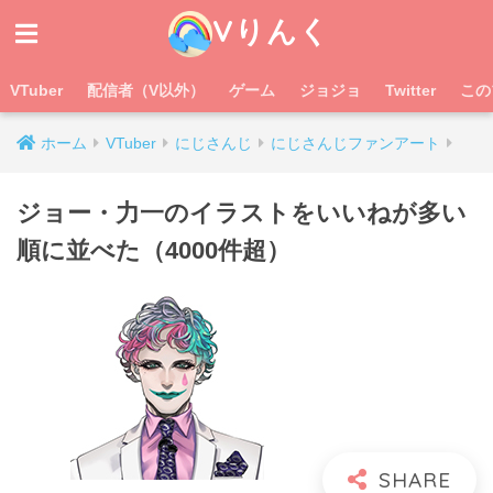
Vりんく
VTuber
配信者（V以外）
ゲーム
ジョジョ
Twitter
この
ホーム
VTuber
にじさんじ
にじさんじファンアート
ジョー・力一のイラストをいいねが多い
順に並べた（4000件超）