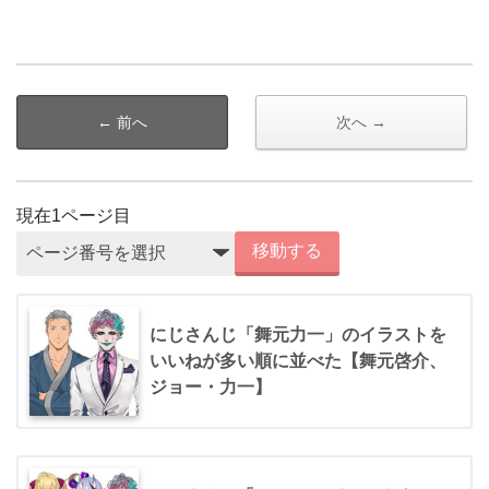
← 前へ
次へ →
現在
1
ページ目
移動する
にじさんじ「舞元力一」のイラストを
いいねが多い順に並べた【舞元啓介、
ジョー・力一】