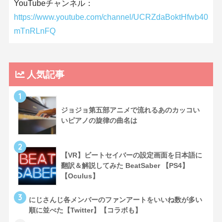
YouTubeチャンネル：
https://www.youtube.com/channel/UCRZdaBoktHfwb40
mTnRLnFQ
人気記事
1
ジョジョ第五部アニメで流れるあのカッコい
いピアノの旋律の曲名は
2
【VR】ビートセイバーの設定画面を日本語に
翻訳＆解説してみた BeatSaber 【PS4】
【Oculus】
3
にじさんじ各メンバーのファンアートをいいね数が多い
順に並べた【Twitter】【コラボも】