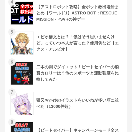
4
【アストロボット攻略】全ボット救出場所ま
とめ【ワールド1】ASTRO BOT：RESCUE
MISSION - PSVRの神ゲー
5
エビオ構文とは？「僕はそう思いませんけ
ど」っていつ本人が言った？使用例など【エ
クス・アルビオ】
6
二本の剣でダイエット！ビートセイバーの消
費カロリーは？他のスポーツと運動強度を比
較してみた
7
猫又おかゆのイラストをいいねが多い順に並
べた（13000件超）
8
【ビートセイバー】キャンペーンモード全ス