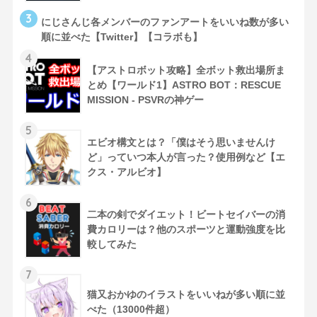
3
にじさんじ各メンバーのファンアートをいいね数が多い
順に並べた【Twitter】【コラボも】
4
【アストロボット攻略】全ボット救出場所ま
とめ【ワールド1】ASTRO BOT：RESCUE
MISSION - PSVRの神ゲー
5
エビオ構文とは？「僕はそう思いませんけ
ど」っていつ本人が言った？使用例など【エ
クス・アルビオ】
6
二本の剣でダイエット！ビートセイバーの消
費カロリーは？他のスポーツと運動強度を比
較してみた
7
猫又おかゆのイラストをいいねが多い順に並
べた（13000件超）