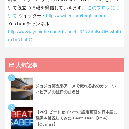
いて役立つ情報を発信していきます。
このブログにつ
いて
ツイッター：
https://twitter.com/brightbcom
YouTubeチャンネル：
https://www.youtube.com/channel/UCRZdaBoktHfwb40
mTnRLnFQ
人気記事
1
ジョジョ第五部アニメで流れるあのカッコい
いピアノの旋律の曲名は
2
【VR】ビートセイバーの設定画面を日本語に
翻訳＆解説してみた BeatSaber 【PS4】
【Oculus】