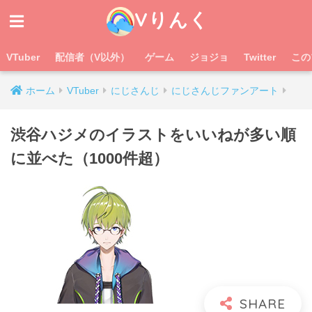
Vりんく
VTuber
配信者（V以外）
ゲーム
ジョジョ
Twitter
この
ホーム
VTuber
にじさんじ
にじさんじファンアート
渋谷ハジメのイラストをいいねが多い順
に並べた（1000件超）