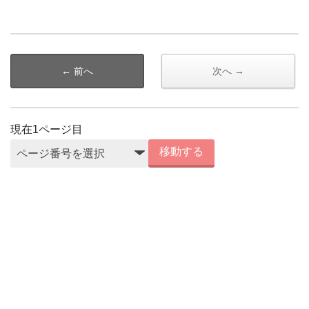
← 前へ
次へ →
現在
1
ページ目
移動する