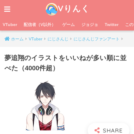
Vりんく
VTuber
配信者（V以外）
ゲーム
ジョジョ
Twitter
この
ホーム
VTuber
にじさんじ
にじさんじファンアート
夢追翔のイラストをいいねが多い順に並
べた（4000件超）