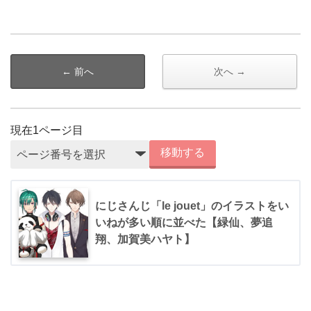
← 前へ
次へ →
現在
1
ページ目
移動する
にじさんじ「le jouet」のイラストをい
いねが多い順に並べた【緑仙、夢追
翔、加賀美ハヤト】