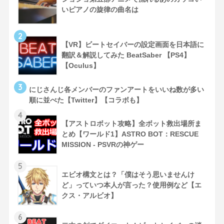
いピアノの旋律の曲名は
2
【VR】ビートセイバーの設定画面を日本語に
翻訳＆解説してみた BeatSaber 【PS4】
【Oculus】
3
にじさんじ各メンバーのファンアートをいいね数が多い
順に並べた【Twitter】【コラボも】
4
【アストロボット攻略】全ボット救出場所ま
とめ【ワールド1】ASTRO BOT：RESCUE
MISSION - PSVRの神ゲー
5
エビオ構文とは？「僕はそう思いませんけ
ど」っていつ本人が言った？使用例など【エ
クス・アルビオ】
6