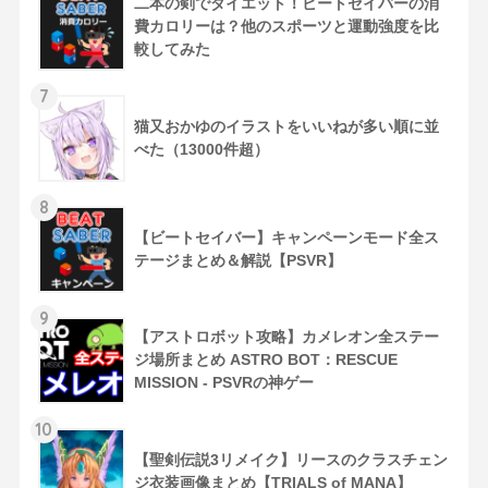
二本の剣でダイエット！ビートセイバーの消
費カロリーは？他のスポーツと運動強度を比
較してみた
7
猫又おかゆのイラストをいいねが多い順に並
べた（13000件超）
8
【ビートセイバー】キャンペーンモード全ス
テージまとめ＆解説【PSVR】
9
【アストロボット攻略】カメレオン全ステー
ジ場所まとめ ASTRO BOT：RESCUE
MISSION - PSVRの神ゲー
10
【聖剣伝説3リメイク】リースのクラスチェン
ジ衣装画像まとめ【TRIALS of MANA】